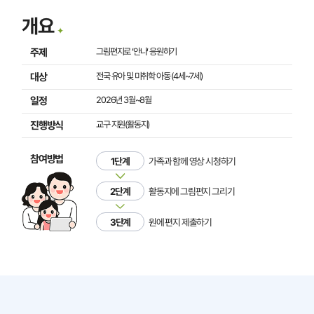
개요
주제
그림편지로 ‘안나‘ 응원하기
대상
전국 유아 및 미취학 아동 (4세~7세)
일정
2026년 3월~8월
진행방식
교구 지원(활동지)
참여방법
1단계
가족과 함께 영상 시청하기
2단계
활동지에 그림편지 그리기
3단계
원에 편지 제출하기