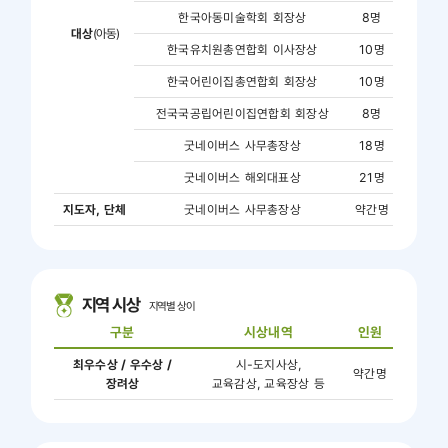
한국아동미술학회 회장상
8명
대상
(아동)
한국유치원총연합회 이사장상
10명
한국어린이집총연합회 회장상
10명
전국국공립어린이집연합회 회장상
8명
굿네이버스 사무총장상
18명
굿네이버스 해외대표상
21명
지도자, 단체
굿네이버스 사무총장상
약간명
지역 시상
지역별 상이
구분
시상내역
인원
최우수상 / 우수상 /
시-도지사상,
약간명
장려상
교육감상, 교육장상 등