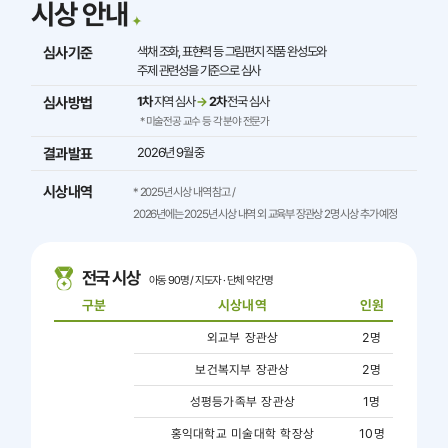
시상 안내
심사 기준
색채 조화, 표현력 등 그림편지 작품 완성도와
주제 관련성을 기준으로 심사
심사 방법
1차
지역 심사
→
2차
전국 심사
* 미술전공 교수 등 각 분야 전문가
결과 발표
2026년 9월 중
시상 내역
전국 시상
아동 90명 / 지도자 · 단체 약간명
구분
시상내역
인원
외교부 장관상
2명
보건복지부 장관상
2명
성평등가족부 장관상
1명
홍익대학교 미술대학 학장상
10명