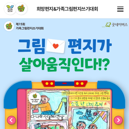
희망편지&가족그림편지쓰기대회
그림
편지가
직
움
살아
인다!?